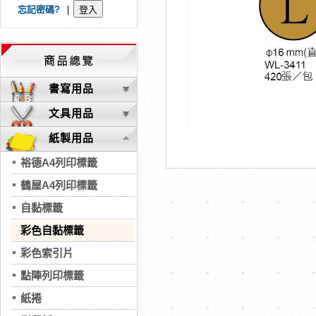
忘記密碼?
|
書寫用品
文具用品
紙製用品
裕德A4列印標籤
鶴屋A4列印標籤
自黏標籤
彩色自黏標籤
彩色索引片
點陣列印標籤
紙捲