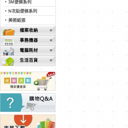
3M便條系列
N次貼便條系列
美術紙張
檔案收納
事務機器
電腦耗材
生活百貨