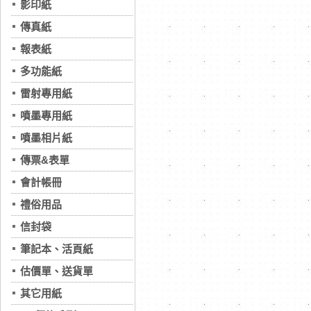
影印紙
傳真紙
報表紙
多功能紙
雷射專用紙
噴墨專用紙
噴墨相片紙
傳票&表單
會計帳冊
禮俗用品
信封袋
筆記本、活頁紙
估價單、送貨單
其它用紙