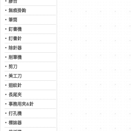
膠台
無痕掛鉤
筆筒
釘書機
訂書針
除針器
削筆機
剪刀
美工刀
迴紋針
長尾夾
事務用夾&針
打孔機
標誌器