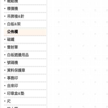
裁紙機
標價機
吊牌槍&針
白板&架
公佈欄
磁鐵
雷射筆
白板週邊用品
號碼機
資料保護章
事務印
自來印
印章盒&墊
尺