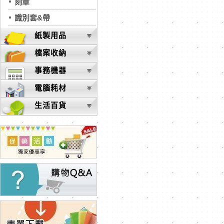
刻章
識別套&帶
紙製用品
檔案收納
事務機器
電腦耗材
生活百貨