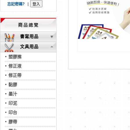
忘記密碼?
|
書寫用品
文具用品
塑膠擦
修正液
修正帶
黏膠
墨汁
印泥
印台
膠帶