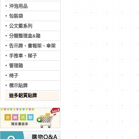
沖泡用品
包裝袋
公文籃系列
分類整理盒&箱
告示牌、書報架、傘架
手推車、梯子
管理箱
椅子
標示貼牌
迪多鋁質貼牌