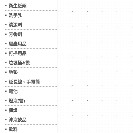
衛生紙架
洗手乳
清潔劑
芳香劑
驅蟲用品
打掃用品
垃圾桶&袋
地墊
延長線、手電筒
電池
燈泡(管)
檯燈
沖泡飲品
飲料