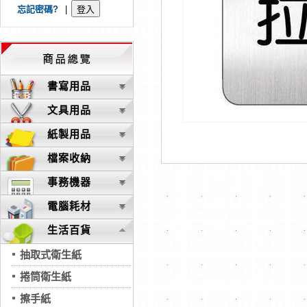
忘記密碼?
|
書寫用品
文具用品
紙製用品
檔案收納
事務機器
電腦耗材
生活百貨
抽取式衛生紙
捲筒衛生紙
擦手紙