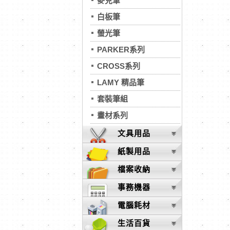
麥克筆
白板筆
螢光筆
PARKER系列
CROSS系列
LAMY 精品筆
套裝筆組
畫材系列
文具用品
紙製用品
檔案收納
事務機器
電腦耗材
生活百貨