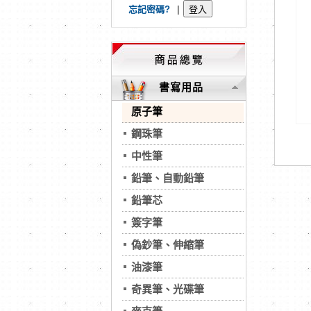
忘記密碼?
|
書寫用品
原子筆
鋼珠筆
中性筆
鉛筆、自動鉛筆
鉛筆芯
簽字筆
偽鈔筆、伸縮筆
油漆筆
奇異筆、光碟筆