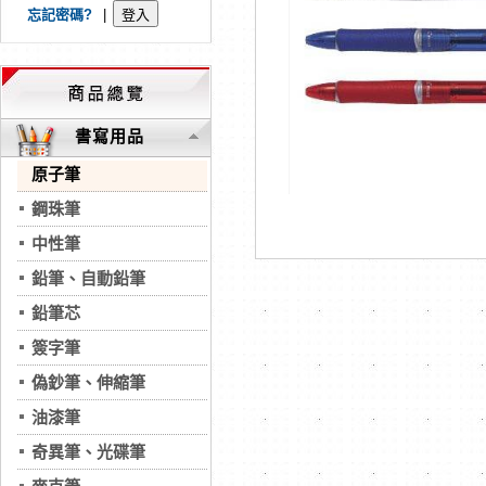
忘記密碼?
|
書寫用品
原子筆
鋼珠筆
中性筆
鉛筆、自動鉛筆
鉛筆芯
簽字筆
偽鈔筆、伸縮筆
油漆筆
奇異筆、光碟筆