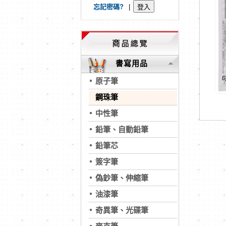
忘記密碼?
|
書寫用品
原子筆
鋼珠筆
中性筆
鉛筆、自動鉛筆
鉛筆芯
簽字筆
偽鈔筆、伸縮筆
油漆筆
奇異筆、光碟筆