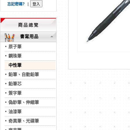
忘記密碼?
|
書寫用品
原子筆
鋼珠筆
中性筆
鉛筆、自動鉛筆
鉛筆芯
簽字筆
偽鈔筆、伸縮筆
油漆筆
奇異筆、光碟筆