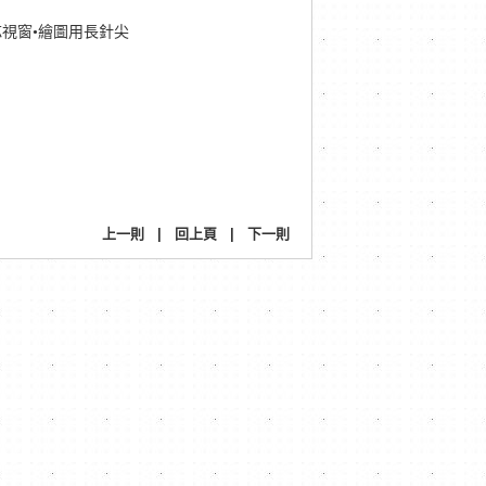
芯視窗•繪圖用長針尖
上一則
|
回上頁
|
下一則