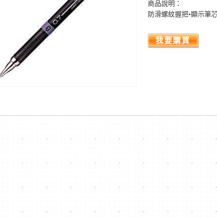
商品說明：
防滑螺紋握把•顯示筆
我要購買