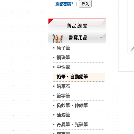
忘記密碼?
|
書寫用品
原子筆
鋼珠筆
中性筆
鉛筆、自動鉛筆
鉛筆芯
簽字筆
偽鈔筆、伸縮筆
油漆筆
奇異筆、光碟筆