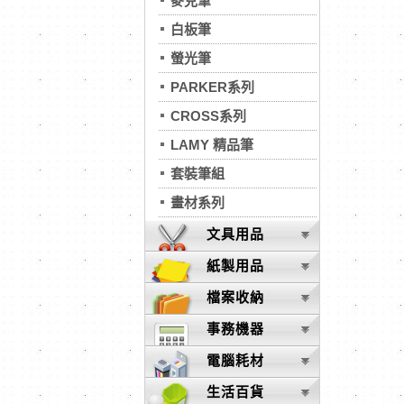
麥克筆
白板筆
螢光筆
PARKER系列
CROSS系列
LAMY 精品筆
套裝筆組
畫材系列
文具用品
紙製用品
檔案收納
事務機器
電腦耗材
生活百貨