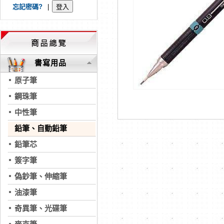
忘記密碼?
|
書寫用品
原子筆
鋼珠筆
中性筆
鉛筆、自動鉛筆
鉛筆芯
簽字筆
偽鈔筆、伸縮筆
油漆筆
奇異筆、光碟筆