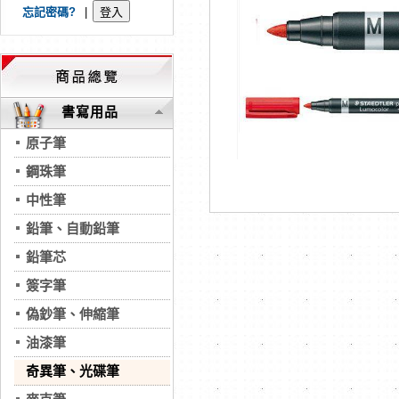
忘記密碼?
|
書寫用品
原子筆
鋼珠筆
中性筆
鉛筆、自動鉛筆
鉛筆芯
簽字筆
偽鈔筆、伸縮筆
油漆筆
奇異筆、光碟筆