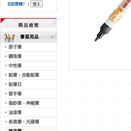
忘記密碼?
|
書寫用品
原子筆
鋼珠筆
中性筆
鉛筆、自動鉛筆
鉛筆芯
簽字筆
偽鈔筆、伸縮筆
油漆筆
奇異筆、光碟筆