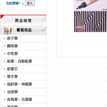
忘記密碼?
|
書寫用品
原子筆
鋼珠筆
中性筆
鉛筆、自動鉛筆
鉛筆芯
簽字筆
偽鈔筆、伸縮筆
油漆筆
奇異筆、光碟筆