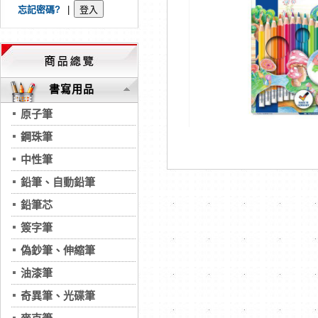
忘記密碼?
|
書寫用品
原子筆
鋼珠筆
中性筆
鉛筆、自動鉛筆
鉛筆芯
簽字筆
偽鈔筆、伸縮筆
油漆筆
奇異筆、光碟筆