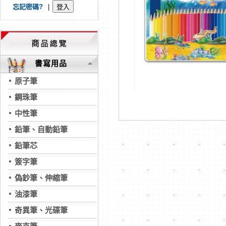
忘記密碼?
|
書寫用品
原子筆
鋼珠筆
中性筆
鉛筆、自動鉛筆
鉛筆芯
簽字筆
偽鈔筆、伸縮筆
油漆筆
奇異筆、光碟筆