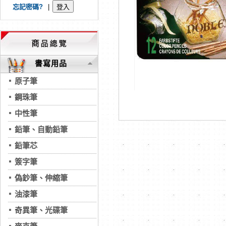
忘記密碼?
|
書寫用品
原子筆
鋼珠筆
中性筆
鉛筆、自動鉛筆
鉛筆芯
簽字筆
偽鈔筆、伸縮筆
油漆筆
奇異筆、光碟筆