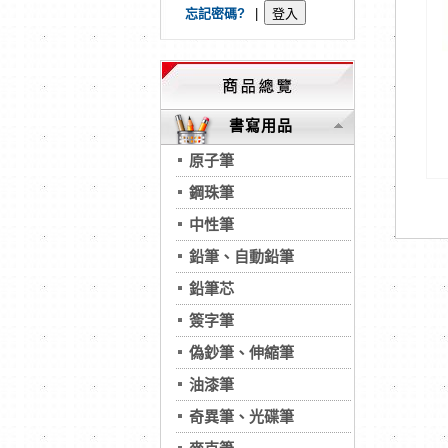
忘記密碼?
|
書寫用品
原子筆
鋼珠筆
中性筆
鉛筆、自動鉛筆
鉛筆芯
簽字筆
偽鈔筆、伸縮筆
油漆筆
奇異筆、光碟筆