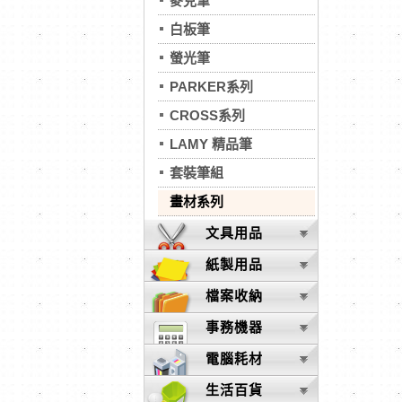
麥克筆
白板筆
螢光筆
PARKER系列
CROSS系列
LAMY 精品筆
套裝筆組
畫材系列
文具用品
紙製用品
檔案收納
事務機器
電腦耗材
生活百貨