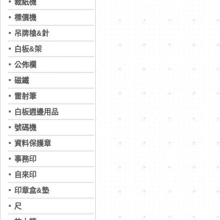
裁紙機
標價機
吊牌槍&針
白板&架
公佈欄
磁鐵
雷射筆
白板週邊用品
號碼機
資料保護章
事務印
自來印
印章盒&墊
尺