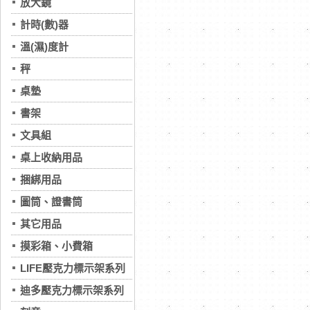
放大鏡
計時(數)器
溫(濕)度計
秤
桌墊
書架
文具組
桌上收納用品
捆綁用品
圖筒、證書筒
其它用品
摸彩箱、小費箱
LIFE壓克力標示架系列
迪多壓克力標示架系列