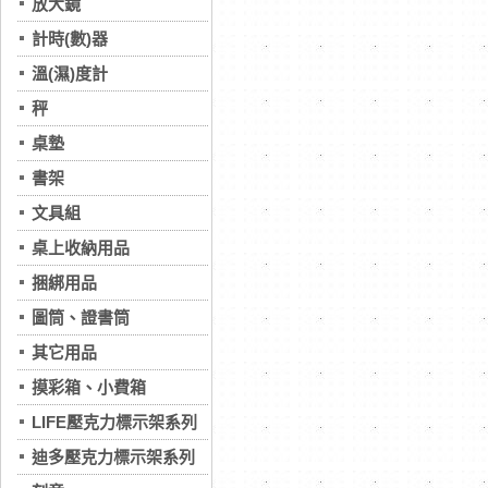
放大鏡
計時(數)器
溫(濕)度計
秤
桌墊
書架
文具組
桌上收納用品
捆綁用品
圖筒、證書筒
其它用品
摸彩箱、小費箱
LIFE壓克力標示架系列
迪多壓克力標示架系列