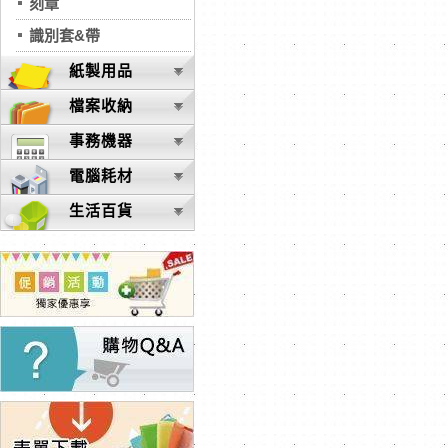
刻章
識別套&帶
紙製用品
檔案收納
事務機器
電腦耗材
生活百貨