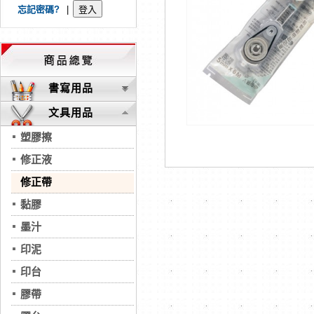
忘記密碼?
|
書寫用品
文具用品
塑膠擦
修正液
修正帶
黏膠
墨汁
印泥
印台
膠帶