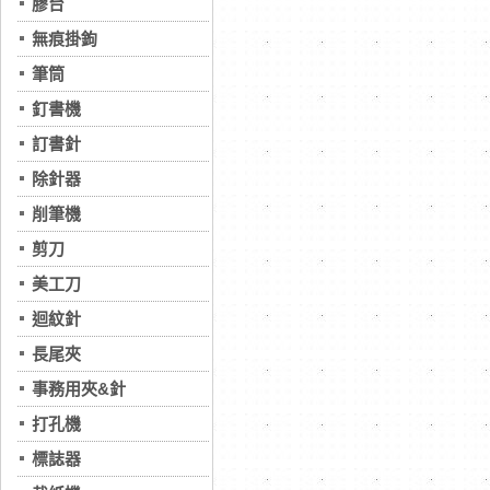
膠台
無痕掛鉤
筆筒
釘書機
訂書針
除針器
削筆機
剪刀
美工刀
迴紋針
長尾夾
事務用夾&針
打孔機
標誌器