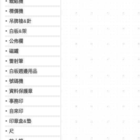
裁紙機
標價機
吊牌槍&針
白板&架
公佈欄
磁鐵
雷射筆
白板週邊用品
號碼機
資料保護章
事務印
自來印
印章盒&墊
尺