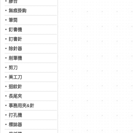
膠台
無痕掛鉤
筆筒
釘書機
訂書針
除針器
削筆機
剪刀
美工刀
迴紋針
長尾夾
事務用夾&針
打孔機
標誌器