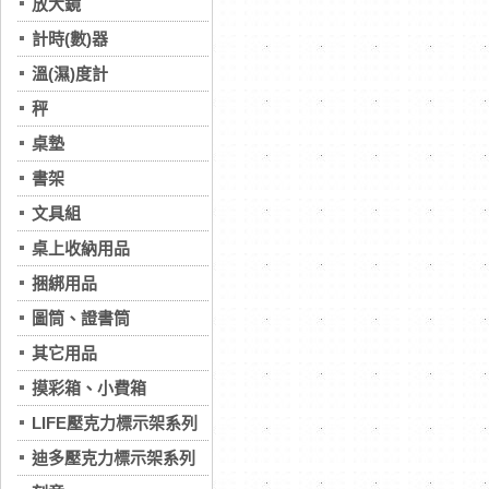
放大鏡
計時(數)器
溫(濕)度計
秤
桌墊
書架
文具組
桌上收納用品
捆綁用品
圖筒、證書筒
其它用品
摸彩箱、小費箱
LIFE壓克力標示架系列
迪多壓克力標示架系列