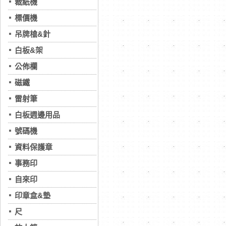
裁紙機
標價機
吊牌槍&針
白板&架
公佈欄
磁鐵
雷射筆
白板週邊用品
號碼機
資料保護章
事務印
自來印
印章盒&墊
尺