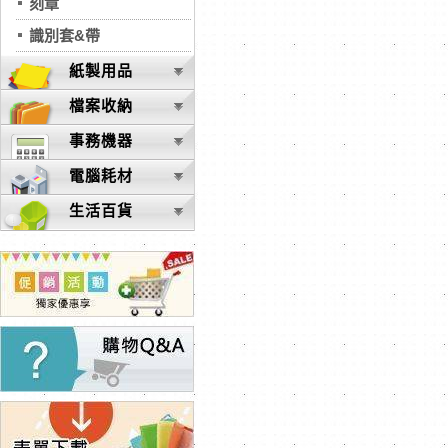
刻章
識別套&帶
紙製用品
檔案收納
事務機器
電腦耗材
生活百貨