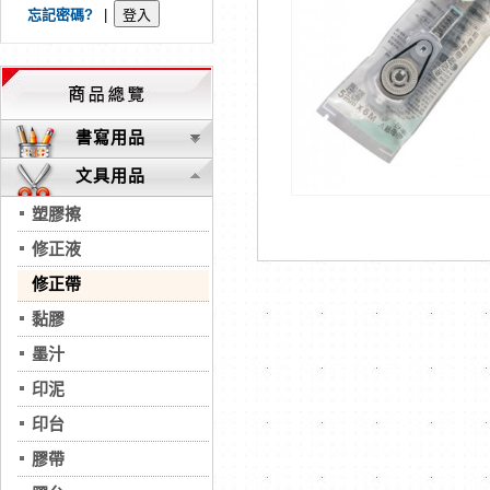
忘記密碼?
|
書寫用品
文具用品
塑膠擦
修正液
修正帶
黏膠
墨汁
印泥
印台
膠帶