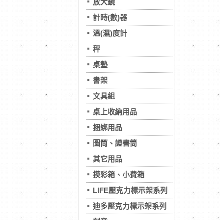
放大鏡
計時(數)器
溫(濕)度計
秤
桌墊
書架
文具組
桌上收納用品
捆綁用品
圖筒、證書筒
其它用品
摸彩箱、小費箱
LIFE壓克力標示架系列
迪多壓克力標示架系列