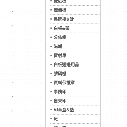
裁紙機
標價機
吊牌槍&針
白板&架
公佈欄
磁鐵
雷射筆
白板週邊用品
號碼機
資料保護章
事務印
自來印
印章盒&墊
尺