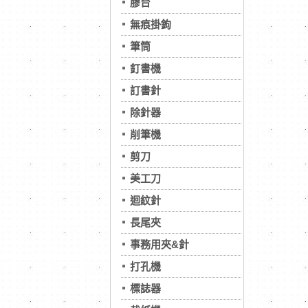
膠台
無痕掛鉤
筆筒
釘書機
訂書針
除針器
削筆機
剪刀
美工刀
迴紋針
長尾夾
事務用夾&針
打孔機
標誌器