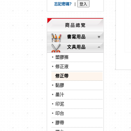
忘記密碼?
|
書寫用品
文具用品
塑膠擦
修正液
修正帶
黏膠
墨汁
印泥
印台
膠帶