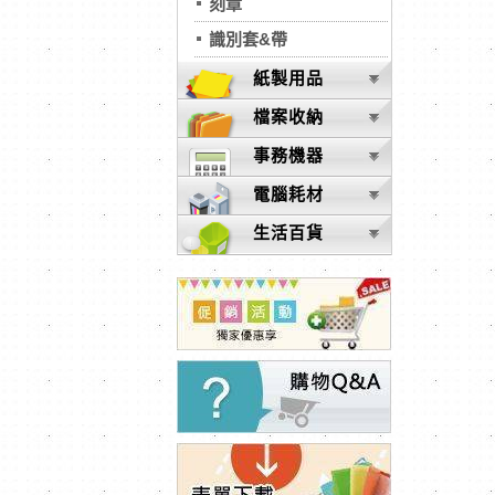
刻章
識別套&帶
紙製用品
檔案收納
事務機器
電腦耗材
生活百貨