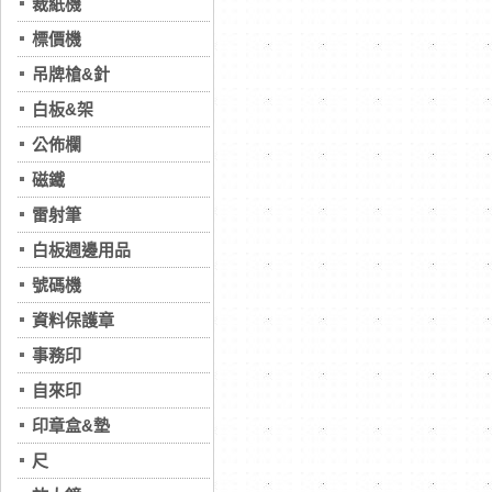
裁紙機
標價機
吊牌槍&針
白板&架
公佈欄
磁鐵
雷射筆
白板週邊用品
號碼機
資料保護章
事務印
自來印
印章盒&墊
尺