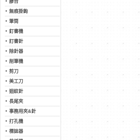
膠台
無痕掛鉤
筆筒
釘書機
訂書針
除針器
削筆機
剪刀
美工刀
迴紋針
長尾夾
事務用夾&針
打孔機
標誌器