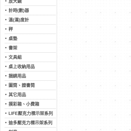
放大鏡
計時(數)器
溫(濕)度計
秤
桌墊
書架
文具組
桌上收納用品
捆綁用品
圖筒、證書筒
其它用品
摸彩箱、小費箱
LIFE壓克力標示架系列
迪多壓克力標示架系列