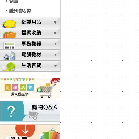
刻章
識別套&帶
紙製用品
檔案收納
事務機器
電腦耗材
生活百貨