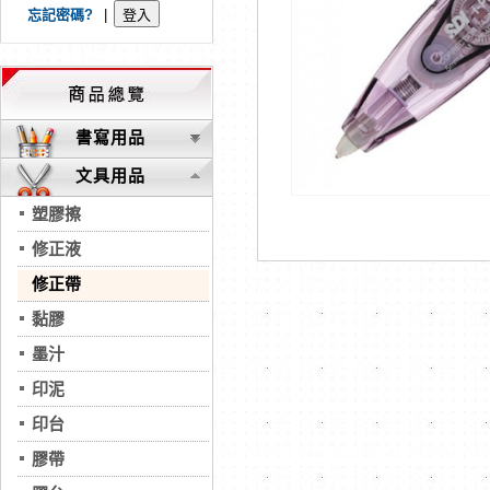
忘記密碼?
|
書寫用品
文具用品
塑膠擦
修正液
修正帶
黏膠
墨汁
印泥
印台
膠帶