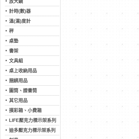
放大鏡
計時(數)器
溫(濕)度計
秤
桌墊
書架
文具組
桌上收納用品
捆綁用品
圖筒、證書筒
其它用品
摸彩箱、小費箱
LIFE壓克力標示架系列
迪多壓克力標示架系列