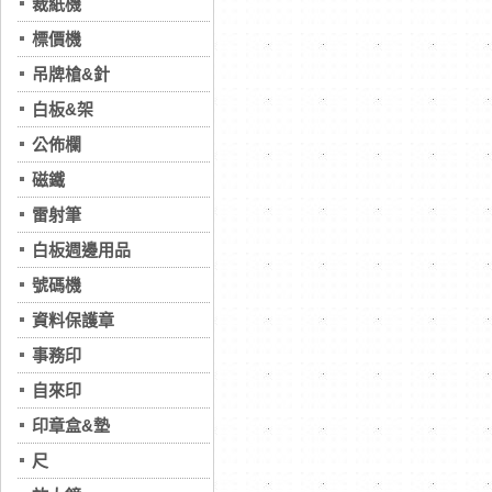
裁紙機
標價機
吊牌槍&針
白板&架
公佈欄
磁鐵
雷射筆
白板週邊用品
號碼機
資料保護章
事務印
自來印
印章盒&墊
尺