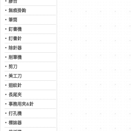
膠台
無痕掛鉤
筆筒
釘書機
訂書針
除針器
削筆機
剪刀
美工刀
迴紋針
長尾夾
事務用夾&針
打孔機
標誌器