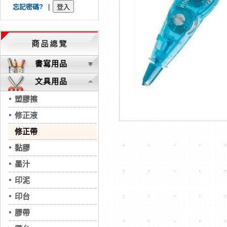
忘記密碼?
|
書寫用品
文具用品
塑膠擦
修正液
修正帶
黏膠
墨汁
印泥
印台
膠帶