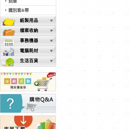
刻章
識別套&帶
紙製用品
檔案收納
事務機器
電腦耗材
生活百貨