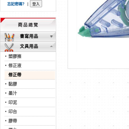
忘記密碼?
|
書寫用品
文具用品
塑膠擦
修正液
修正帶
黏膠
墨汁
印泥
印台
膠帶