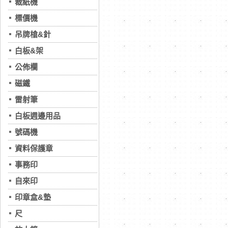
裁紙機
標價機
吊牌槍&針
白板&架
公佈欄
磁鐵
雷射筆
白板週邊用品
號碼機
資料保護章
事務印
自來印
印章盒&墊
尺