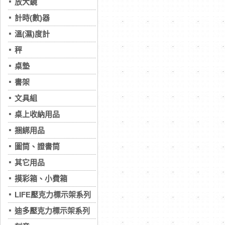
放大鏡
計時(數)器
溫(濕)度計
秤
桌墊
書架
文具組
桌上收納用品
捆綁用品
圖筒、證書筒
其它用品
摸彩箱、小費箱
LIFE壓克力標示架系列
迪多壓克力標示架系列