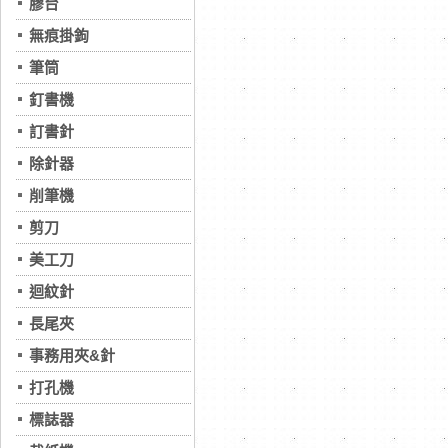
膠台
無痕掛鉤
筆筒
釘書機
訂書針
除針器
削筆機
剪刀
美工刀
迴紋針
長尾夾
事務用夾&針
打孔機
標誌器