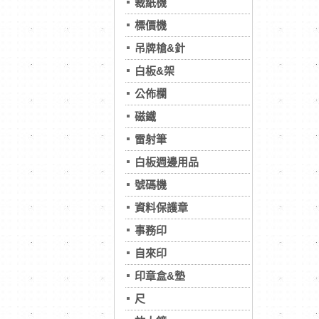
裁紙機
標價機
吊牌槍&針
白板&架
公佈欄
磁鐵
雷射筆
白板週邊用品
號碼機
資料保護章
事務印
自來印
印章盒&墊
尺