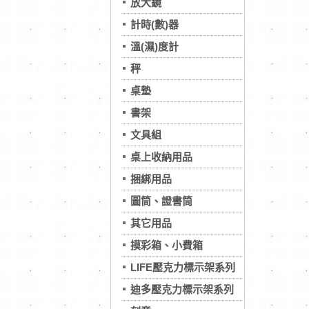
放大鏡
計時(數)器
溫(濕)度計
秤
桌墊
書架
文具組
桌上收納用品
捆綁用品
圖筒、證書筒
其它用品
摸彩箱、小費箱
LIFE壓克力標示架系列
迪多壓克力標示架系列