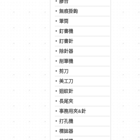
膠台
無痕掛鉤
筆筒
釘書機
訂書針
除針器
削筆機
剪刀
美工刀
迴紋針
長尾夾
事務用夾&針
打孔機
標誌器