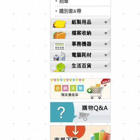
刻章
識別套&帶
紙製用品
檔案收納
事務機器
電腦耗材
生活百貨