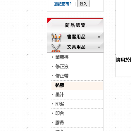
忘記密碼?
|
書寫用品
文具用品
塑膠擦
適用於
修正液
修正帶
黏膠
墨汁
印泥
印台
膠帶