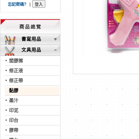
忘記密碼?
|
書寫用品
文具用品
塑膠擦
修正液
修正帶
黏膠
墨汁
印泥
印台
膠帶