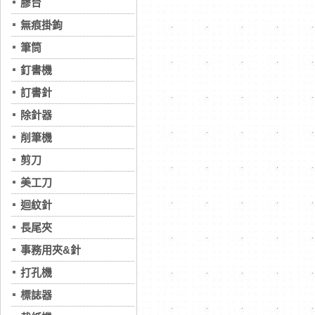
膠台
無痕掛鉤
筆筒
釘書機
訂書針
除針器
削筆機
剪刀
美工刀
迴紋針
長尾夾
事務用夾&針
打孔機
標誌器