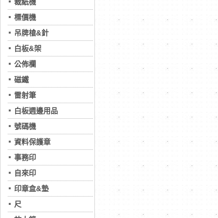
裁紙機
標價機
吊牌槍&針
白板&架
公佈欄
磁鐵
雷射筆
白板週邊用品
號碼機
資料保護章
事務印
自來印
印章盒&墊
尺