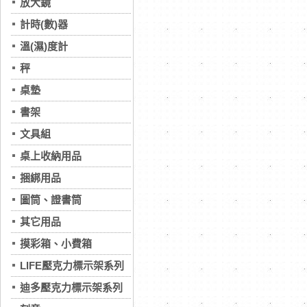
放大鏡
計時(數)器
溫(濕)度計
秤
桌墊
書架
文具組
桌上收納用品
捆綁用品
圖筒、證書筒
其它用品
摸彩箱、小費箱
LIFE壓克力標示架系列
迪多壓克力標示架系列