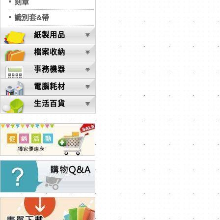
刻章
識別套&帶
紙製用品
檔案收納
事務機器
電腦耗材
生活百貨