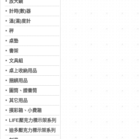
放大鏡
計時(數)器
溫(濕)度計
秤
桌墊
書架
文具組
桌上收納用品
捆綁用品
圖筒、證書筒
其它用品
摸彩箱、小費箱
LIFE壓克力標示架系列
迪多壓克力標示架系列