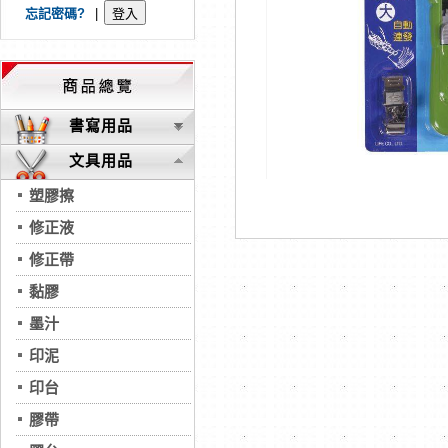
忘記密碼?
|
書寫用品
文具用品
塑膠擦
修正液
修正帶
黏膠
墨汁
印泥
印台
膠帶