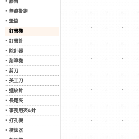
膠台
無痕掛鉤
筆筒
釘書機
訂書針
除針器
削筆機
剪刀
美工刀
迴紋針
長尾夾
事務用夾&針
打孔機
標誌器