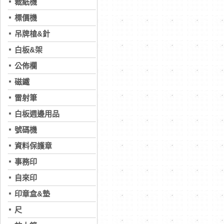
裁紙機
標價機
吊牌槍&針
白板&架
公佈欄
磁鐵
雷射筆
白板週邊用品
號碼機
資料保護章
事務印
自來印
印章盒&墊
尺