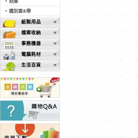
刻章
識別套&帶
紙製用品
檔案收納
事務機器
電腦耗材
生活百貨