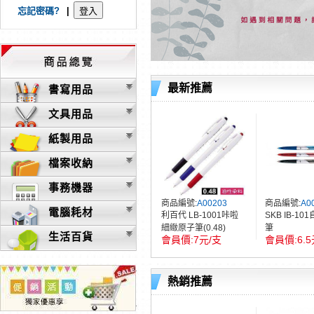
忘記密碼?
|
最新推薦
書寫用品
文具用品
紙製用品
檔案收納
事務機器
商品編號:
A00203
商品編號:
A0
電腦耗材
利百代 LB-1001咔啦
SKB IB-1
細緻原子筆(0.48)
筆
生活百貨
7元/支
6.
熱銷推薦