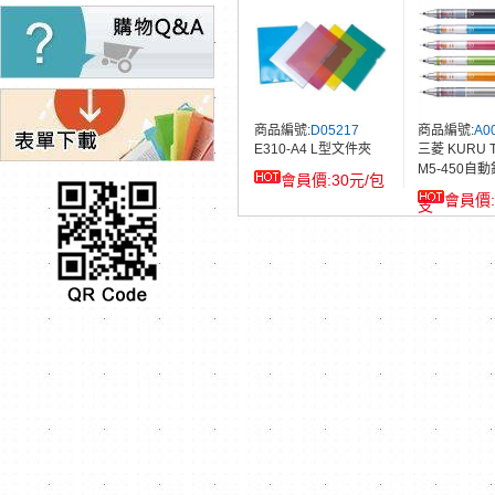
商品編號:
D05217
商品編號:
A0
E310-A4 L型文件夾
三菱 KURU 
M5-450自
30元/包
支
商品編號:
E13912
商品編號:
B0
CASIO DS-2B會計專
LIFE NO.1
用大型計算機(12位數)
克力商品標示架
1,300
元/台
個