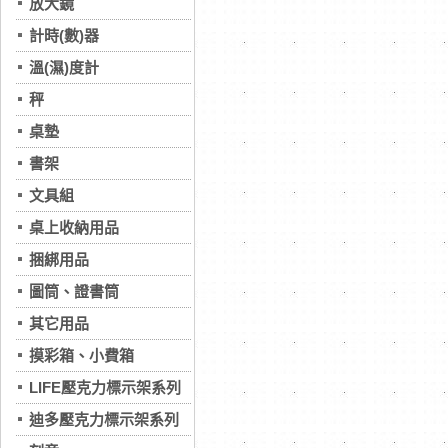
放大鏡
計時(數)器
溫(濕)度計
秤
桌墊
書架
文具組
桌上收納用品
捆綁用品
圖筒、證書筒
其它用品
摸彩箱、小費箱
LIFE壓克力標示架系列
迪多壓克力標示架系列