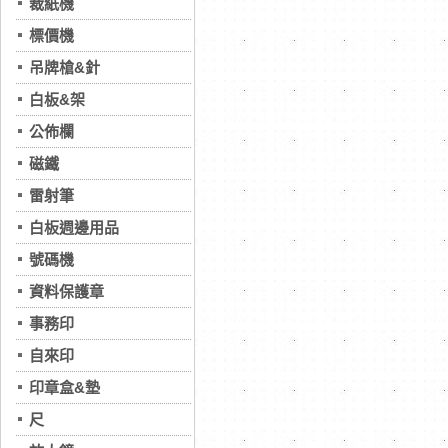
裁紙機
標價機
吊牌槍&針
白板&架
公佈欄
磁鐵
雷射筆
白板週邊用品
號碼機
資料保護章
事務印
自來印
印章盒&墊
尺