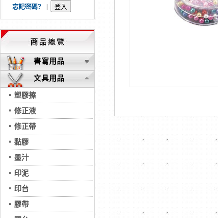
忘記密碼?
|
書寫用品
文具用品
塑膠擦
修正液
修正帶
黏膠
墨汁
印泥
印台
膠帶