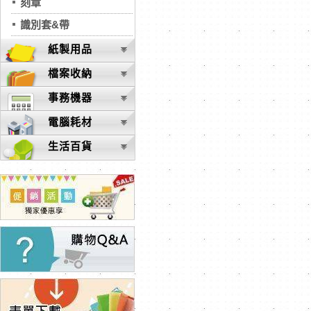
刻章
識別套&帶
紙製用品
檔案收納
事務機器
電腦耗材
生活百貨