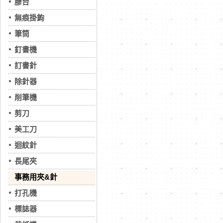
膠台
無痕掛鉤
筆筒
釘書機
訂書針
除針器
削筆機
剪刀
美工刀
迴紋針
長尾夾
事務用夾&針
打孔機
標誌器