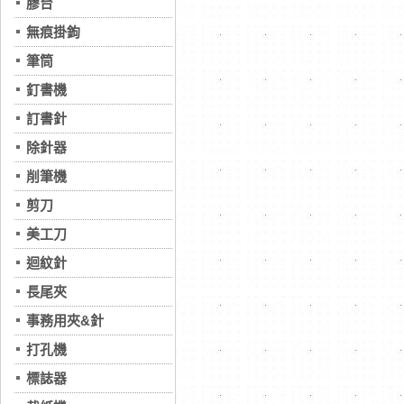
膠台
無痕掛鉤
筆筒
釘書機
訂書針
除針器
削筆機
剪刀
美工刀
迴紋針
長尾夾
事務用夾&針
打孔機
標誌器