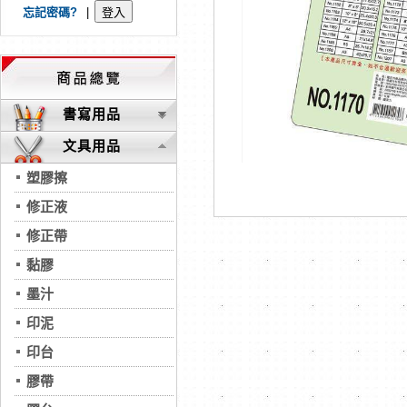
忘記密碼?
|
書寫用品
文具用品
塑膠擦
修正液
修正帶
黏膠
墨汁
印泥
印台
膠帶