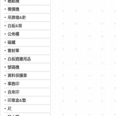
裁紙機
標價機
吊牌槍&針
白板&架
公佈欄
磁鐵
雷射筆
白板週邊用品
號碼機
資料保護章
事務印
自來印
印章盒&墊
尺