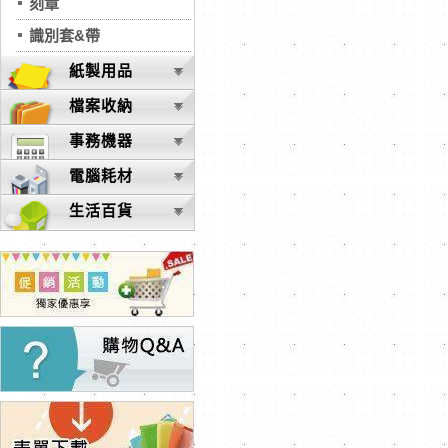
刻章
識別套&帶
紙製用品
檔案收納
事務機器
電腦耗材
生活百貨