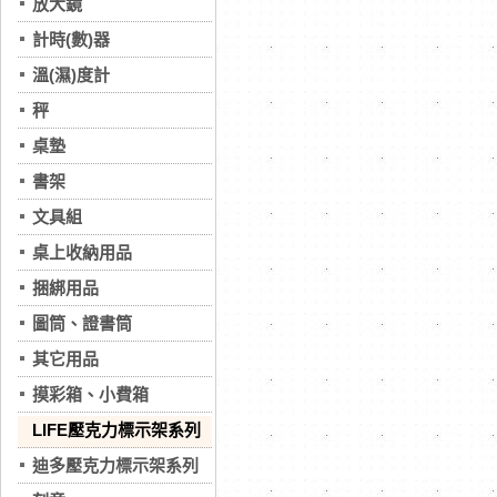
放大鏡
計時(數)器
溫(濕)度計
秤
桌墊
書架
文具組
桌上收納用品
捆綁用品
圖筒、證書筒
其它用品
摸彩箱、小費箱
LIFE壓克力標示架系列
迪多壓克力標示架系列