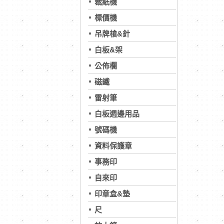
裁紙機
標價機
吊牌槍&針
白板&架
公佈欄
磁鐵
雷射筆
白板週邊用品
號碼機
資料保護章
事務印
自來印
印章盒&墊
尺