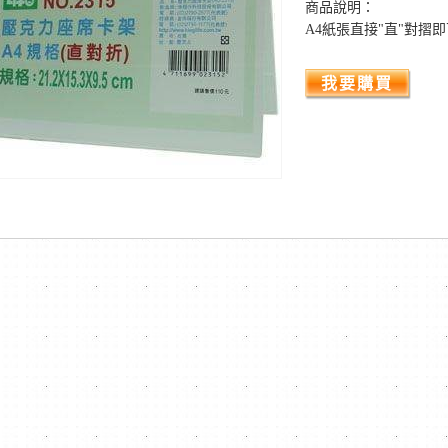
商品說明：
A4紙張直接"直"對摺
我要購買