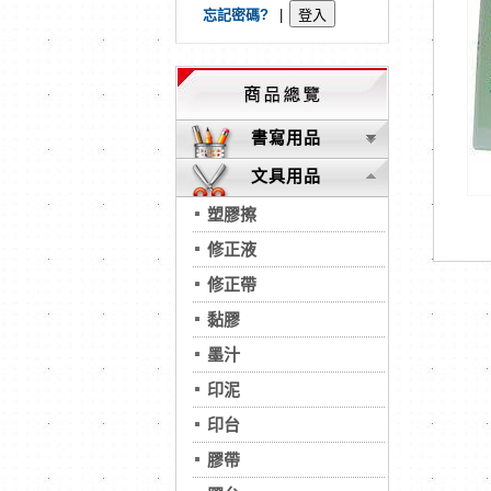
忘記密碼?
|
書寫用品
文具用品
塑膠擦
修正液
修正帶
黏膠
墨汁
印泥
印台
膠帶