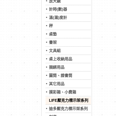
放大鏡
計時(數)器
溫(濕)度計
秤
桌墊
書架
文具組
桌上收納用品
捆綁用品
圖筒、證書筒
其它用品
摸彩箱、小費箱
LIFE壓克力標示架系列
迪多壓克力標示架系列