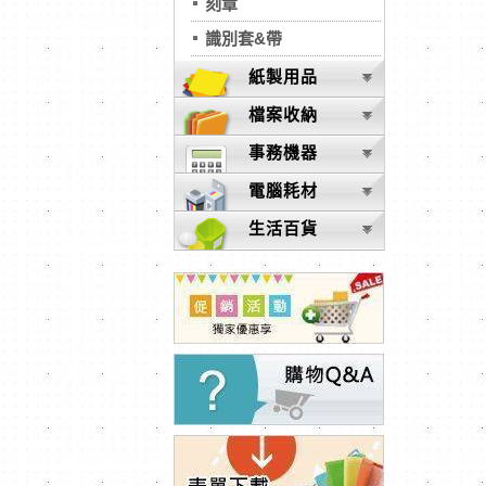
刻章
識別套&帶
紙製用品
檔案收納
事務機器
電腦耗材
生活百貨