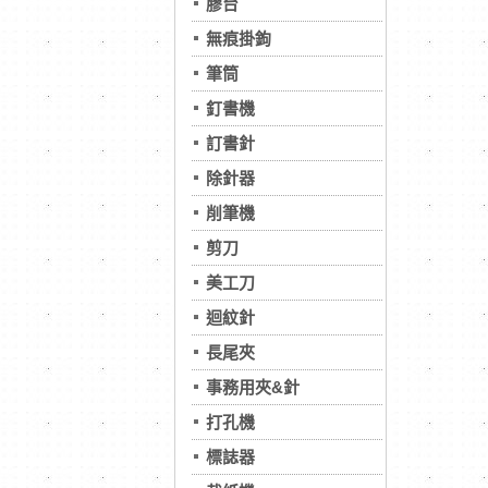
膠台
無痕掛鉤
筆筒
釘書機
訂書針
除針器
削筆機
剪刀
美工刀
迴紋針
長尾夾
事務用夾&針
打孔機
標誌器