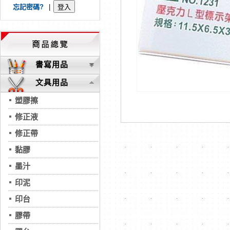
忘記密碼?
|
書寫用品
文具用品
塑膠擦
修正液
修正帶
黏膠
墨汁
印泥
印台
膠帶