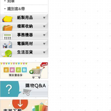
刻章
識別套&帶
紙製用品
檔案收納
事務機器
電腦耗材
生活百貨