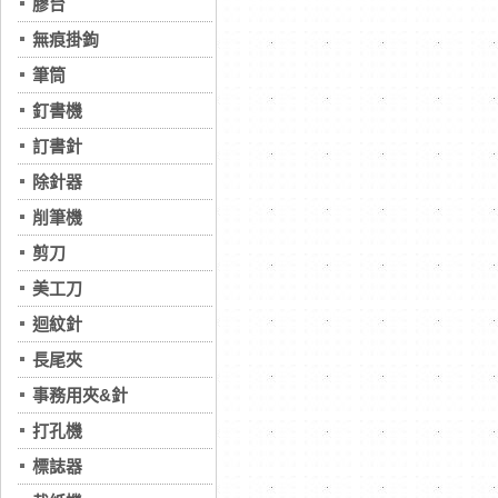
膠台
無痕掛鉤
筆筒
釘書機
訂書針
除針器
削筆機
剪刀
美工刀
迴紋針
長尾夾
事務用夾&針
打孔機
標誌器