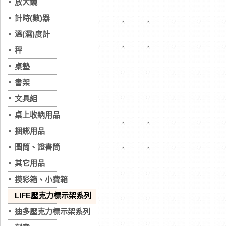
放大鏡
計時(數)器
溫(濕)度計
秤
桌墊
書架
文具組
桌上收納用品
捆綁用品
圖筒、證書筒
其它用品
摸彩箱、小費箱
LIFE壓克力標示架系列
迪多壓克力標示架系列