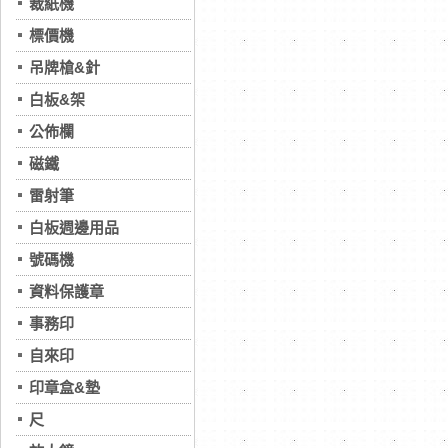
裁紙機
標價機
吊牌槍&針
白板&架
公佈欄
磁鐵
雷射筆
白板週邊用品
號碼機
資料保護章
事務印
自來印
印章盒&墊
尺