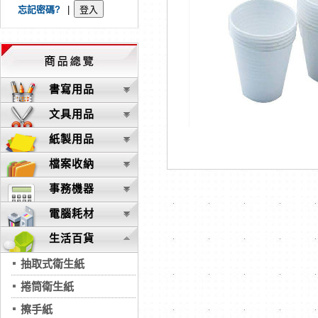
忘記密碼?
|
書寫用品
文具用品
紙製用品
檔案收納
事務機器
電腦耗材
生活百貨
抽取式衛生紙
捲筒衛生紙
擦手紙