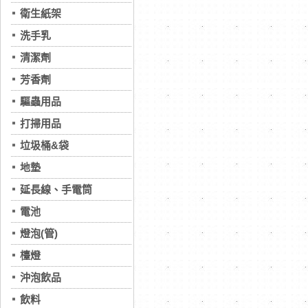
衛生紙架
洗手乳
清潔劑
芳香劑
驅蟲用品
打掃用品
垃圾桶&袋
地墊
延長線、手電筒
電池
燈泡(管)
檯燈
沖泡飲品
飲料