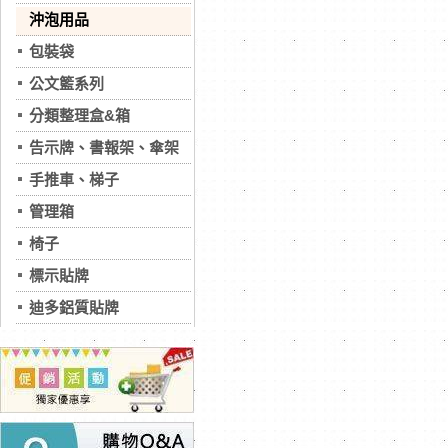
沖泡用品
包裝袋
公文籃系列
分類整理盒&箱
告示牌、書報架、傘架
手推車、梯子
管理箱
椅子
標示貼牌
迪多鋁質貼牌