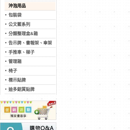
沖泡用品
包裝袋
公文籃系列
分類整理盒&箱
告示牌、書報架、傘架
手推車、梯子
管理箱
椅子
標示貼牌
迪多鋁質貼牌