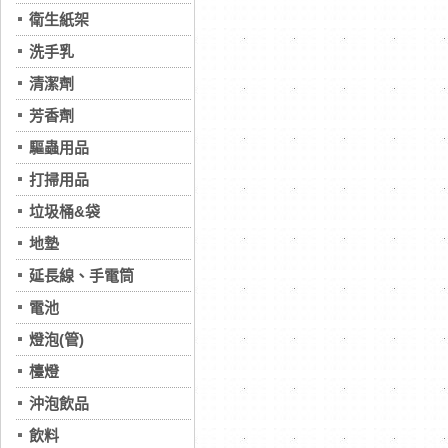
衛生紙架
洗手乳
清潔劑
芳香劑
驅蟲用品
打掃用品
垃圾桶&袋
地墊
延長線、手電筒
電池
燈泡(管)
檯燈
沖泡飲品
飲料