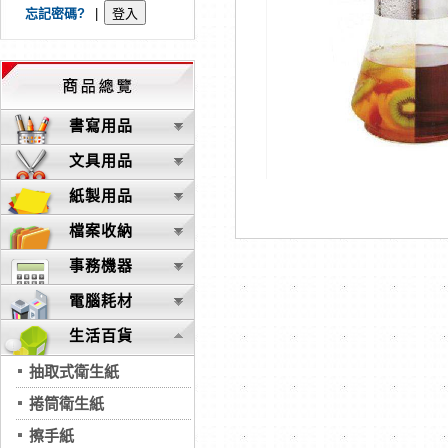
忘記密碼?
|
書寫用品
文具用品
紙製用品
檔案收納
事務機器
電腦耗材
生活百貨
抽取式衛生紙
捲筒衛生紙
擦手紙