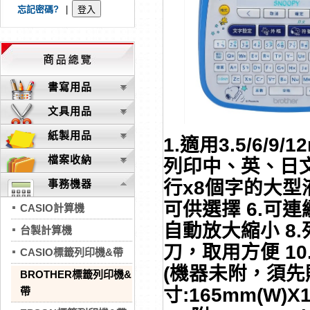
忘記密碼?
|
書寫用品
文具用品
紙製用品
1.適用3.5/6/
檔案收納
列印中、英、日文
行x8個字的大型
事務機器
可供選擇 6.可
CASIO計算機
自動放大縮小 8.
台製計算機
刀，取用方便 10
CASIO標籤列印機&帶
(機器未附，須先購
BROTHER標籤列印機&
寸:165mm(W)X1
帶