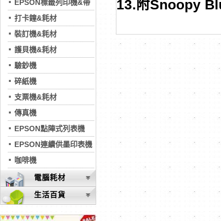
13.附Snoopy 
EPSON標籤列印機&帶
打卡鐘&耗材
裝訂機&耗材
護貝機&耗材
驗鈔機
碎紙機
支票機&耗材
傳真機
EPSON點陣式列表機
EPSON連續供墨印表機
咖啡機
電腦耗材
生活百貨