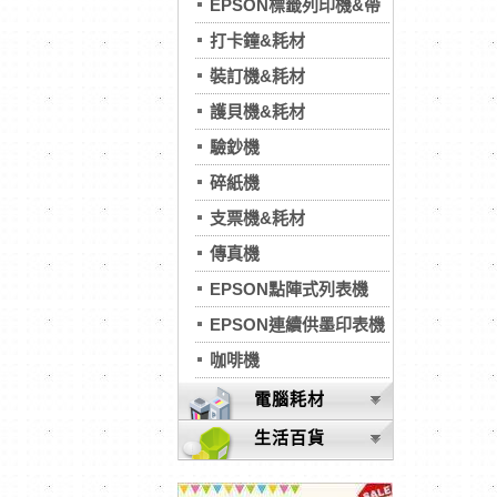
EPSON標籤列印機&帶
打卡鐘&耗材
裝訂機&耗材
護貝機&耗材
驗鈔機
碎紙機
支票機&耗材
傳真機
EPSON點陣式列表機
EPSON連續供墨印表機
咖啡機
電腦耗材
生活百貨