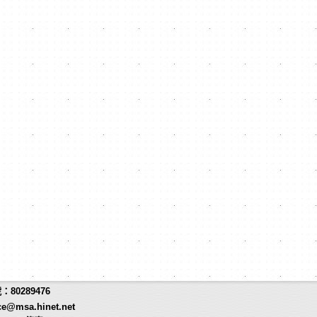
80289476
ce@msa.hinet.net