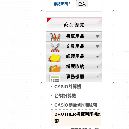
忘記密碼?
|
書寫用品
文具用品
紙製用品
檔案收納
事務機器
CASIO計算機
台製計算機
CASIO標籤列印機&帶
BROTHER標籤列印機&
帶