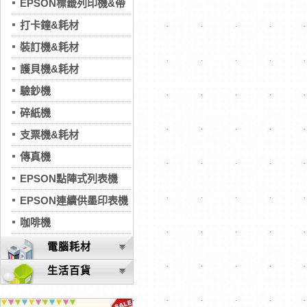
EPSON標籤列印機&帶
打卡鐘&耗材
裝訂機&耗材
護貝機&耗材
驗鈔機
碎紙機
支票機&耗材
傳真機
EPSON點陣式列表機
EPSON連續供墨印表機
咖啡機
電腦耗材
生活百貨