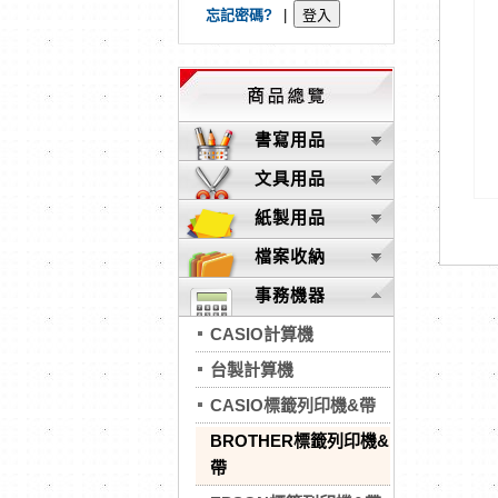
忘記密碼?
|
書寫用品
文具用品
紙製用品
檔案收納
事務機器
CASIO計算機
台製計算機
CASIO標籤列印機&帶
BROTHER標籤列印機&
帶