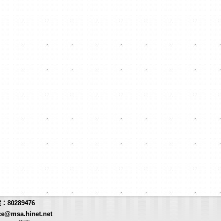
80289476
ce@msa.hinet.net