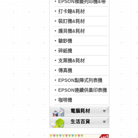
EPSON標籤列印機&帶
打卡鐘&耗材
裝訂機&耗材
護貝機&耗材
驗鈔機
碎紙機
支票機&耗材
傳真機
EPSON點陣式列表機
EPSON連續供墨印表機
咖啡機
電腦耗材
生活百貨