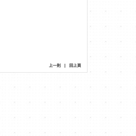
上一則
|
回上頁