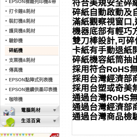
符合美規安全碎
EPSON標籤列印機&帶
碎紙自動啟動及
打卡鐘&耗材
滿紙觀察視窗口
裝訂機&耗材
機器底部有輕巧
護貝機&耗材
雙刀棒設計,可碎
驗鈔機
卡紙有手動退紙
碎紙機
碎紙機容紙筒抽
支票機&耗材
採用符合RoHS
傳真機
採用台灣經濟部
EPSON點陣式列表機
採用台塑或奇美
EPSON連續供墨印表機
通過台灣RoHS
咖啡機
通過台灣經濟部商
電腦耗材
通過台灣商品檢驗
生活百貨