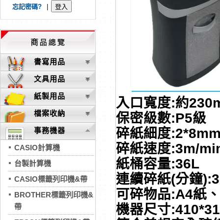
忘記密碼?
|
書寫用品
文具用品
紙製用品
入口寬度:約230
檔案收納
保密級數:P5級
碎紙細度:2*8m
事務機器
碎紙速度:3m/mi
CASIO計算機
紙桶容量:36L
台製計算機
連續碎紙(分鐘):
CASIO標籤列印機&帶
可碎物品:A4紙
BROTHER標籤列印機&
機器尺寸:410*31
帶