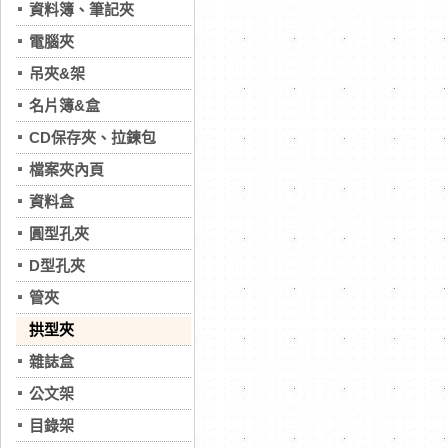
資料簿、筆記夾
電腦夾
吊夾&架
名片簿&盒
CD保存夾、拉鍊包
檔案夾內頁
資料盒
圓型孔夾
D型孔夾
管夾
拱型夾
雜誌盒
公文架
目錄架