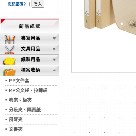
忘記密碼?
|
書寫用品
文具用品
紙製用品
檔案收納
P.P文件套
P.P公文袋、拉鍊袋
卷宗、板夾
分段夾、隔頁紙
風琴夾
文書夾