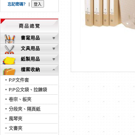
忘記密碼?
|
書寫用品
文具用品
紙製用品
檔案收納
P.P文件套
P.P公文袋、拉鍊袋
卷宗、板夾
分段夾、隔頁紙
風琴夾
文書夾