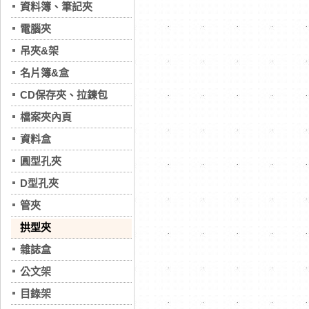
資料簿、筆記夾
電腦夾
吊夾&架
名片簿&盒
CD保存夾、拉鍊包
檔案夾內頁
資料盒
圓型孔夾
D型孔夾
管夾
拱型夾
雜誌盒
公文架
目錄架