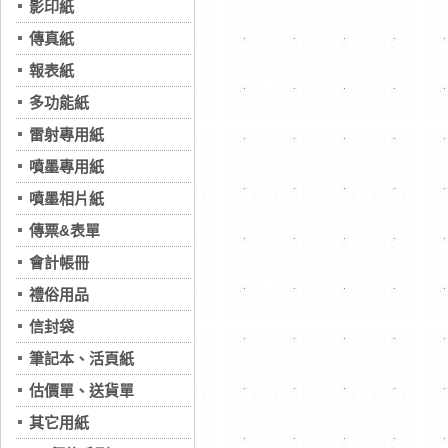
影印紙
傳真紙
報表紙
多功能紙
雷射專用紙
噴墨專用紙
噴墨相片紙
傳票&表單
會計帳冊
禮俗用品
信封袋
筆記本、活頁紙
估價單、送貨單
其它用紙