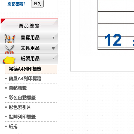
忘記密碼?
|
書寫用品
文具用品
紙製用品
裕德A4列印標籤
鶴屋A4列印標籤
自黏標籤
彩色自黏標籤
彩色索引片
點陣列印標籤
紙捲