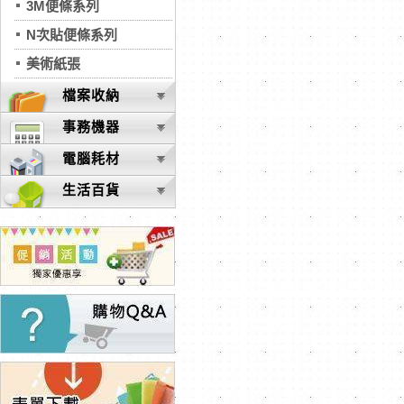
3M便條系列
N次貼便條系列
美術紙張
檔案收納
事務機器
電腦耗材
生活百貨