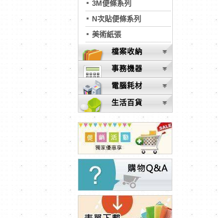
3M便條系列
N次貼便條系列
美術紙張
檔案收納
事務機器
電腦耗材
生活百貨