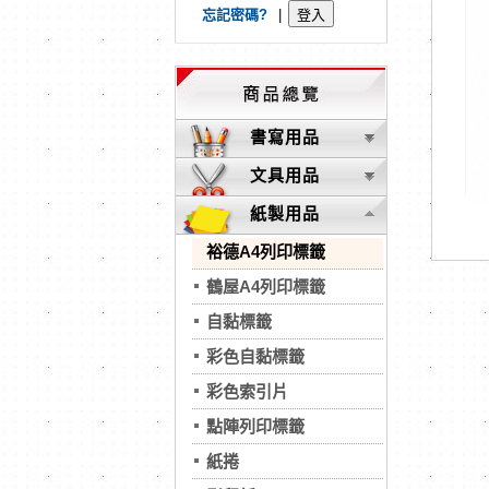
忘記密碼?
|
書寫用品
文具用品
紙製用品
裕德A4列印標籤
鶴屋A4列印標籤
自黏標籤
彩色自黏標籤
彩色索引片
點陣列印標籤
紙捲