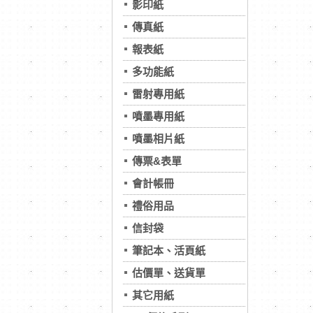
影印紙
傳真紙
報表紙
多功能紙
雷射專用紙
噴墨專用紙
噴墨相片紙
傳票&表單
會計帳冊
禮俗用品
信封袋
筆記本、活頁紙
估價單、送貨單
其它用紙