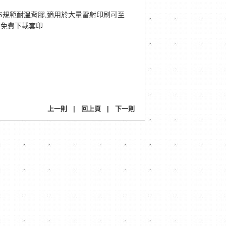
oHS規範耐溫背膠,適用於大量雷射印刷可至
m.tw免費下載套印
上一則
|
回上頁
|
下一則