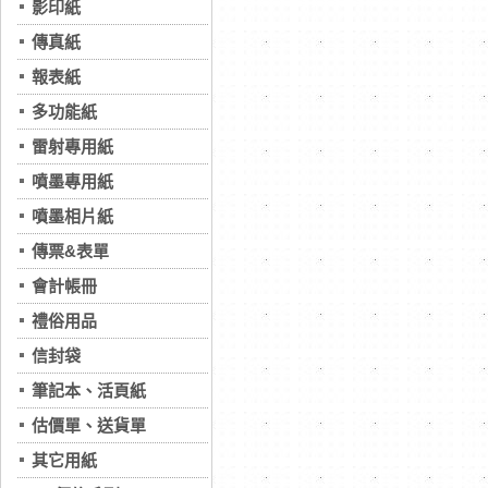
影印紙
傳真紙
報表紙
多功能紙
雷射專用紙
噴墨專用紙
噴墨相片紙
傳票&表單
會計帳冊
禮俗用品
信封袋
筆記本、活頁紙
估價單、送貨單
其它用紙