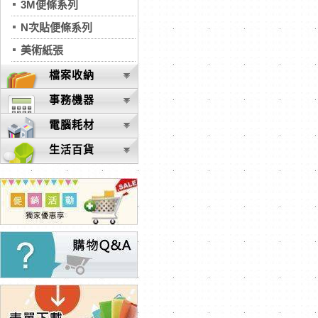
3M便條系列
N次貼便條系列
美術紙張
檔案收納
事務機器
電腦耗材
生活百貨