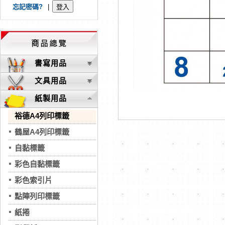
忘記密碼?
|
書寫用品
文具用品
紙製用品
裕德A4列印標籤
鶴屋A4列印標籤
自黏標籤
彩色自黏標籤
彩色索引片
點陣列印標籤
紙捲