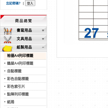
忘記密碼?
|
書寫用品
文具用品
紙製用品
裕德A4列印標籤
鶴屋A4列印標籤
自黏標籤
彩色自黏標籤
彩色索引片
點陣列印標籤
紙捲