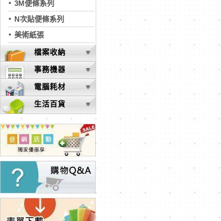
3M便條系列
N次貼便條系列
美術紙張
檔案收納
事務機器
電腦耗材
生活百貨