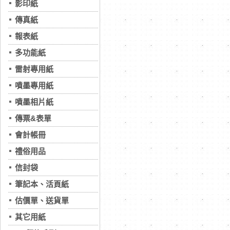
影印紙
傳真紙
報表紙
多功能紙
雷射專用紙
噴墨專用紙
噴墨相片紙
傳票&表單
會計帳冊
禮俗用品
信封袋
筆記本、活頁紙
估價單、送貨單
其它用紙