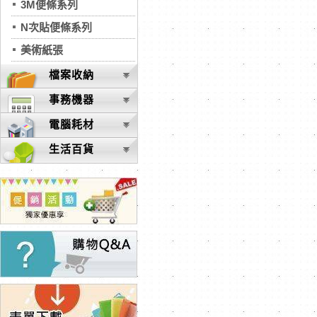
3M便條系列
N次貼便條系列
美術紙張
檔案收納
事務機器
電腦耗材
生活百貨