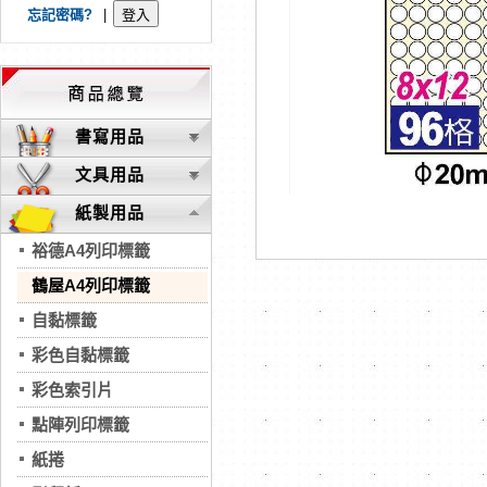
忘記密碼?
|
書寫用品
文具用品
紙製用品
裕德A4列印標籤
鶴屋A4列印標籤
自黏標籤
彩色自黏標籤
彩色索引片
點陣列印標籤
紙捲