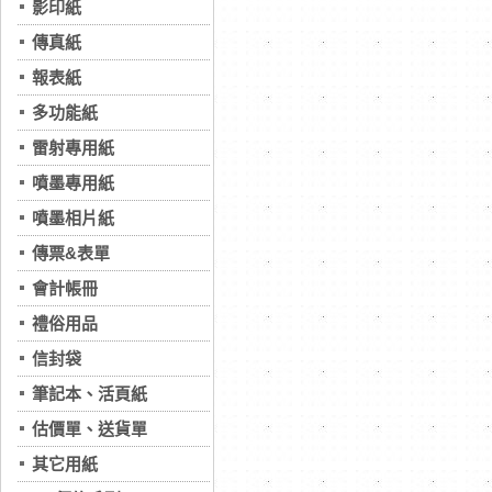
影印紙
傳真紙
報表紙
多功能紙
雷射專用紙
噴墨專用紙
噴墨相片紙
傳票&表單
會計帳冊
禮俗用品
信封袋
筆記本、活頁紙
估價單、送貨單
其它用紙