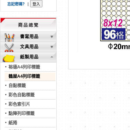
忘記密碼?
|
書寫用品
文具用品
紙製用品
裕德A4列印標籤
鶴屋A4列印標籤
自黏標籤
彩色自黏標籤
彩色索引片
點陣列印標籤
紙捲