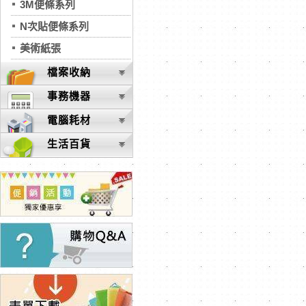
3M便條系列
N次貼便條系列
美術紙張
檔案收納
事務機器
電腦耗材
生活百貨