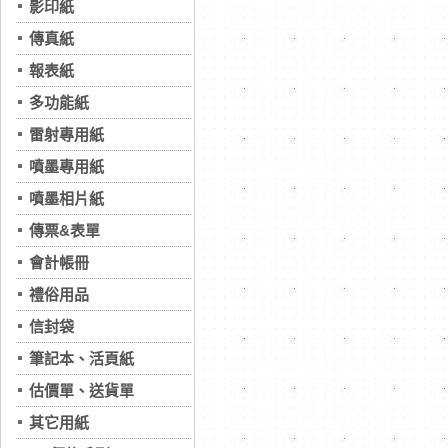
影印紙
傳真紙
報表紙
多功能紙
雷射專用紙
噴墨專用紙
噴墨相片紙
傳票&表單
會計帳冊
禮俗用品
信封袋
筆記本、活頁紙
估價單、送貨單
其它用紙