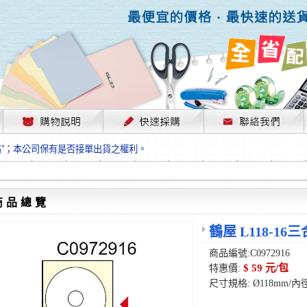
，部份上游供應商已採取封盤及暫停出貨因應，故本公司價格將視工廠原物料
格”；本公司保有是否接單出貨之權利。
單前請先跟客服人員確認最新單價！
格”；本公司保有是否接單出貨之權利。
待客服人員跟您確認訂單無誤時再行匯款，避免後緒問題的衍生。
格”；本公司保有是否接單出貨之權利。
商品總覽
，部份上游供應商已採取封盤及暫停出貨因應，故本公司價格將視工廠原物料
格”；本公司保有是否接單出貨之權利。
鶴屋 L118-1
單前請先跟客服人員確認最新單價！
商品編號:C0972916
格”；本公司保有是否接單出貨之權利。
$ 59 元/包
特惠價:
待客服人員跟您確認訂單無誤時再行匯款，避免後緒問題的衍生。
尺寸規格: Ø118mm/內
格”；本公司保有是否接單出貨之權利。