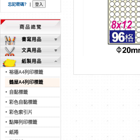
忘記密碼?
|
書寫用品
文具用品
紙製用品
裕德A4列印標籤
鶴屋A4列印標籤
自黏標籤
彩色自黏標籤
彩色索引片
點陣列印標籤
紙捲