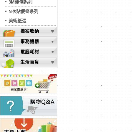
3M便條系列
N次貼便條系列
美術紙張
檔案收納
事務機器
電腦耗材
生活百貨