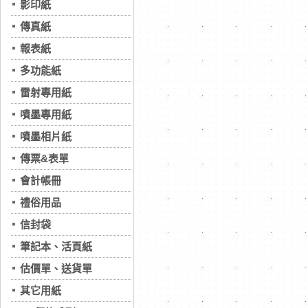
影印紙
傳真紙
報表紙
多功能紙
雷射專用紙
噴墨專用紙
噴墨相片紙
傳票&表單
會計帳冊
禮俗用品
信封袋
筆記本、活頁紙
估價單、送貨單
其它用紙