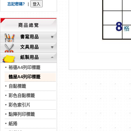
忘記密碼?
|
書寫用品
文具用品
紙製用品
裕德A4列印標籤
鶴屋A4列印標籤
自黏標籤
彩色自黏標籤
彩色索引片
點陣列印標籤
紙捲