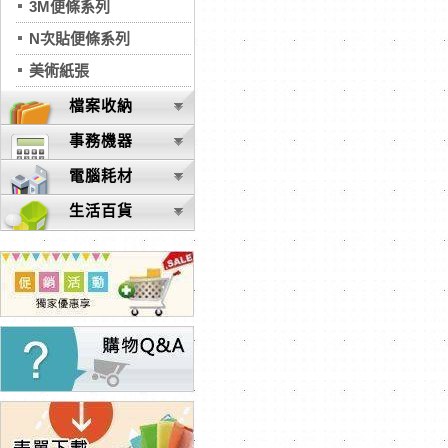
3M便條系列
N次貼便條系列
美術紙張
檔案收納
事務機器
電腦耗材
生活百貨