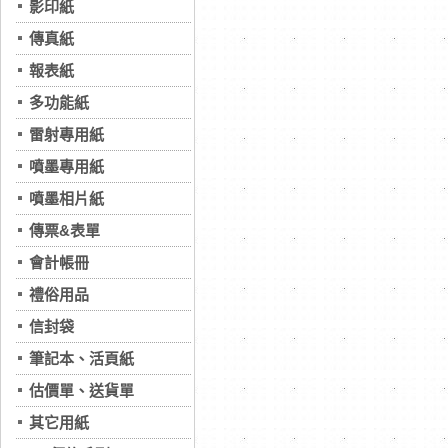
影印紙
傳真紙
報表紙
多功能紙
雷射專用紙
噴墨專用紙
噴墨相片紙
傳票&表單
會計帳冊
禮俗用品
信封袋
筆記本、活頁紙
估價單、送貨單
其它用紙