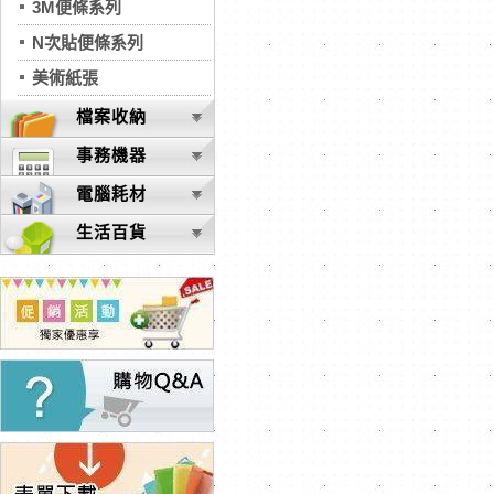
3M便條系列
N次貼便條系列
美術紙張
檔案收納
事務機器
電腦耗材
生活百貨