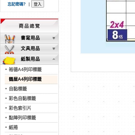
忘記密碼?
|
書寫用品
文具用品
紙製用品
裕德A4列印標籤
鶴屋A4列印標籤
自黏標籤
彩色自黏標籤
彩色索引片
點陣列印標籤
紙捲