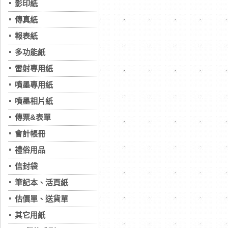
影印紙
傳真紙
報表紙
多功能紙
雷射專用紙
噴墨專用紙
噴墨相片紙
傳票&表單
會計帳冊
禮俗用品
信封袋
筆記本、活頁紙
估價單、送貨單
其它用紙